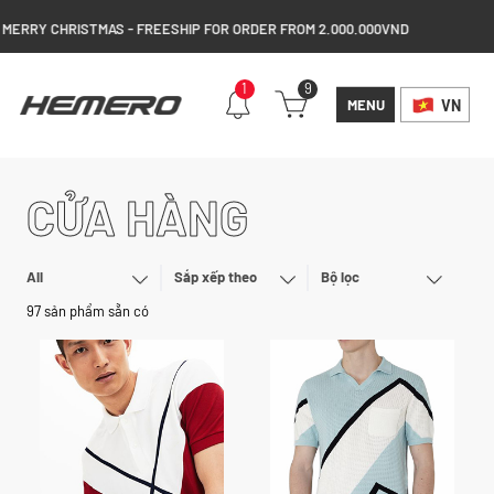
RY CHRISTMAS - FREESHIP FOR ORDER FROM 2.000.000VND
1
9
MENU
VN
CỬA HÀNG
All
Sắp xếp theo
Bộ lọc
97 sản phẩm sẵn có