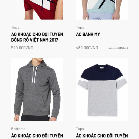
Tops
Tops
ÁO
KHOÁC
CHO
ĐỘI
TUYỂN
ÁO
BÁNH
MỲ
BÓNG
RỔ
VIỆT
NAM
2017
520.000VND
480.000VND
520.000VND
Bottoms
Tops
ÁO
KHOÁC
CHO
ĐỘI
TUYỂN
ÁO
KHOÁC
CHO
ĐỘI
TUYỂN