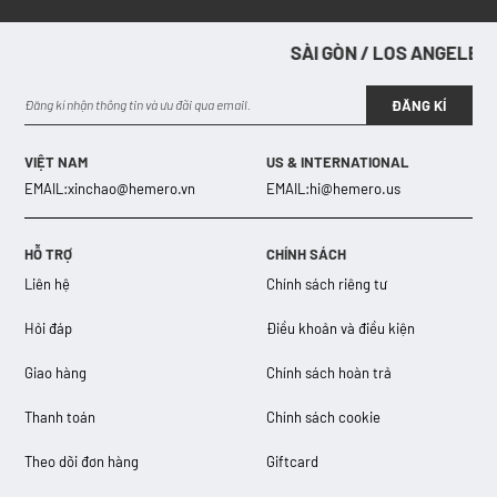
SÀI GÒN / LOS ANGELES / SÀI
SÀ
ĐĂNG KÍ
VIỆT NAM
US & INTERNATIONAL
EMAIL:
xinchao@hemero.vn
EMAIL:
hi@hemero.us
HỖ TRỢ
CHÍNH SÁCH
Liên hệ
Chính sách riêng tư
Hỏi đáp
Điều khoản và điều kiện
Giao hàng
Chính sách hoàn trả
Thanh toán
Chính sách cookie
Theo dõi đơn hàng
Giftcard