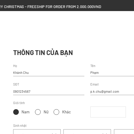
ISTMAS - FREESHIP FOR ORDER FROM 2.000.000VND
THÔNG TIN CỦA BẠN
Họ
Tên
SĐT
Email
Giới tính
Nam
Nữ
Khác
Sinh nhật