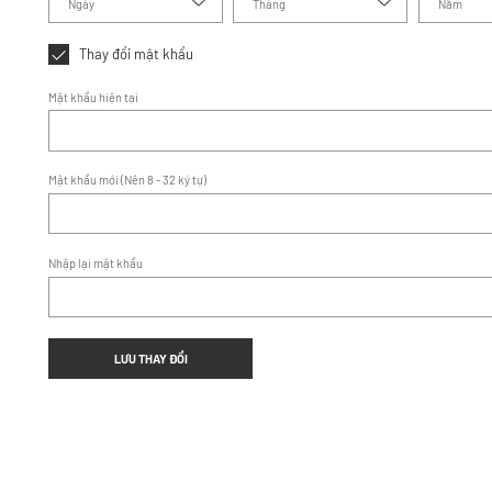
Ngày
Tháng
Năm
Thay đổi mật khẩu
Mật khẩu hiện tại
Mật khẩu mới (Nên 8 - 32 ký tự)
Nhập lại mật khẩu
LƯU THAY ĐỔI