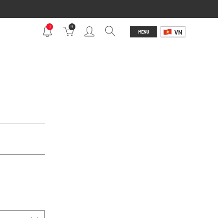
1
9
VN
MENU