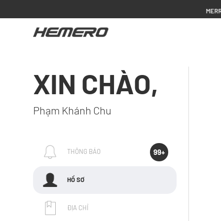
MERRY CHR
XIN CHÀO,
Phạm Khánh Chu
99+
THÔNG BÁO
HỒ SƠ
ĐỊA CHỈ