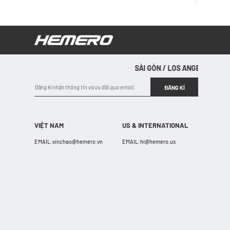
SÀI GÒN / LOS ANGELES / SÀI G
SÀI GÒN 
ĐĂNG KÍ
VIỆT NAM
US & INTERNATIONAL
EMAIL:
xinchao@hemero.vn
EMAIL:
hi@hemero.us