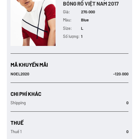
BÓNG RỔ VIỆT NAM 2017
Giá:
270.000
Màu:
Blue
Size:
L
Số lượng:
1
MÃ KHUYẾN MÃI
NOEL2020
-120.000
CHI PHÍ KHÁC
Shipping
0
THUẾ
Thuế 1
0