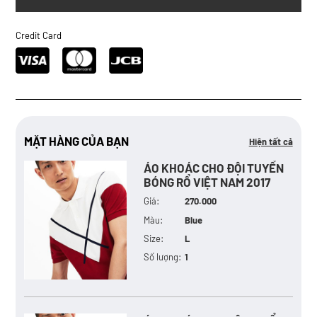
Credit Card
MẶT HÀNG CỦA BẠN
Hiện tất cả
ÁO KHOÁC CHO ĐỘI TUYỂN
BÓNG RỔ VIỆT NAM 2017
Giá:
270.000
Màu:
Blue
Size:
L
Số lượng:
1