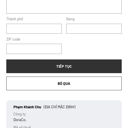
Thành phố
Bang
ZIP code
TIẾP TỤC
BỎ QUA
Phạm Khánh Chu
(ĐỊA CHỈ MẶC ĐỊNH)
Công ty
DoraCo.
Mã số thuế