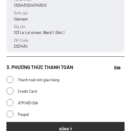
13254313243743512
Quốc gia
Vietnam
Địa chỉ
123 Le Loi street, Ward 1, Dist.1
ZIP Code
2321434
3. PHƯƠNG THỨC THANH TOÁN
Sửa
Thanh toán khi giao hàng
Credit Card
ATM NỘI ĐỊA
Paypal
ĐỒNG Ý