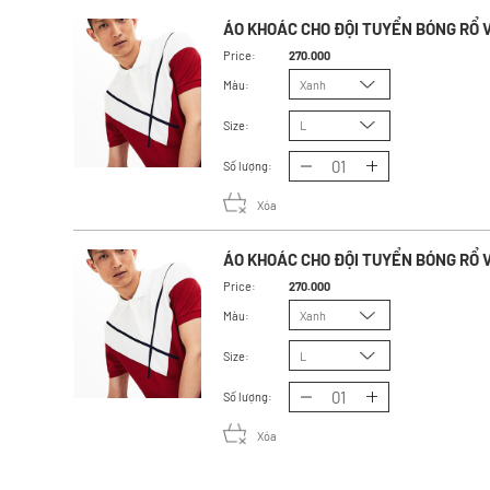
ÁO KHOÁC CHO ĐỘI TUYỂN BÓNG RỔ V
Price:
270.000
Màu:
Xanh
Size:
L
Số lượng:
Xóa
ÁO KHOÁC CHO ĐỘI TUYỂN BÓNG RỔ V
Price:
270.000
Màu:
Xanh
Size:
L
Số lượng:
Xóa