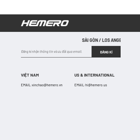
SÀI GÒN / LOS ANGELES / SÀI G
SÀI GÒN 
ĐĂNG KÍ
VIỆT NAM
US & INTERNATIONAL
EMAIL:
xinchao@hemero.vn
EMAIL:
hi@hemero.us