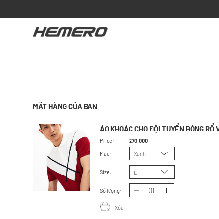
MẶT HÀNG CỦA BẠN
ÁO KHOÁC CHO ĐỘI TUYỂN BÓNG RỔ V
Price:
270.000
Màu:
Xanh
Size:
L
Số lượng:
Xóa