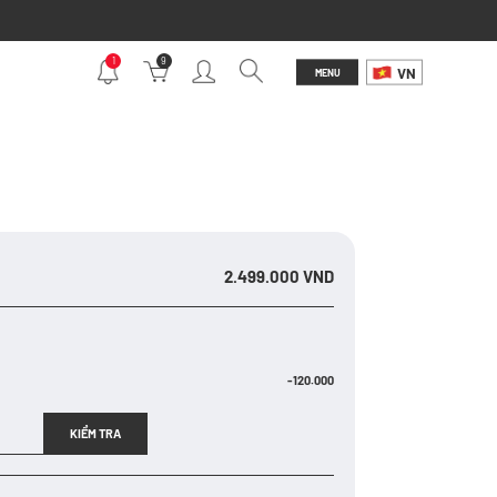
1
9
VN
MENU
2.499.000 VND
-120.000
KIỂM TRA