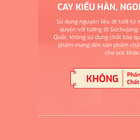
CAY KIỂU HÀN, NGO
Sử dụng nguyên liệu ớt tươi tự
quyện với tương ớt Gochujang
Quốc, không sử dụng chất bảo q
phẩm mang đến sản phẩm chất
cho sức khỏe