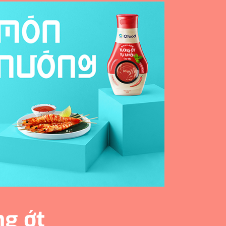
ng ớt