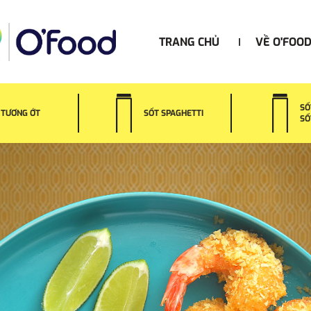
TRANG CHỦ
VỀ O'FOO
SỐ
TƯƠNG ỚT
SỐT SPAGHETTI
SỐ