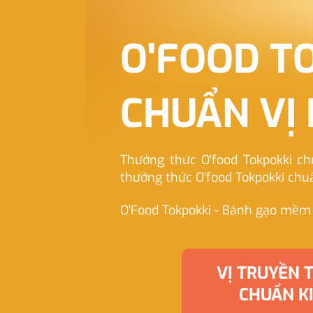
O'FOOD T
CHUẨN VỊ
Thưởng thức O'food Tokpokki chu
thưởng thức O'food Tokpokki chu
O'Food Tokpokki - Bánh gạo mềm d
VỊ TRUYỀN 
CHUẨN K