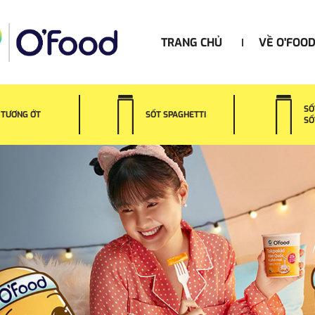
TRANG CHỦ
VỀ O'FOO
SỐ
TƯƠNG ỚT
SỐT SPAGHETTI
SỐ