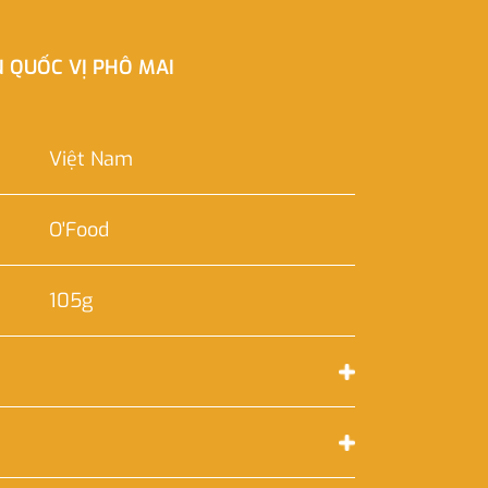
 QUỐC VỊ PHÔ MAI
Việt Nam
O'Food
105g