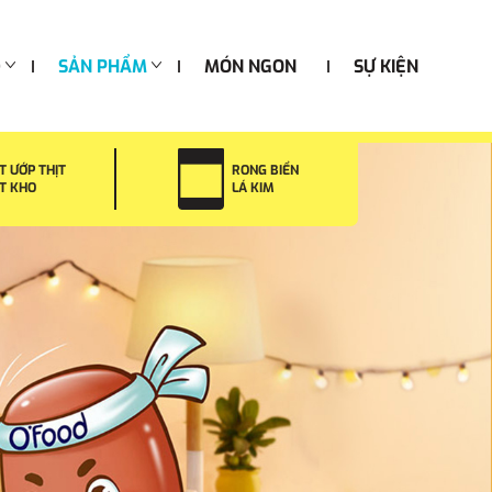
D
SẢN PHẨM
MÓN NGON
SỰ KIỆN
T ƯỚP THỊT
RONG BIỂN
T KHO
LÁ KIM