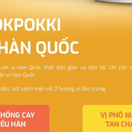
OKPOKKI
 HÀN QUỐC
ẩn vị Hàn Quốc thật đơn giản và tiện lợi. Chỉ cần n
ẩn vị Hàn Quốc.
ẻo, sốt sánh mịn với 2 hương vị đặc trưng:
THỐNG CAY
VỊ PHÔ M
IỂU HÀN
TAN CHẢ