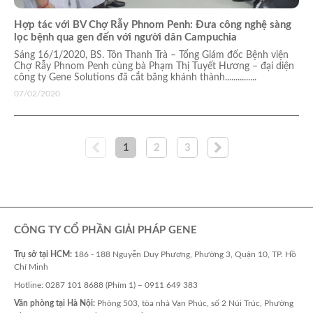
Hợp tác với BV Chợ Rẫy Phnom Penh: Đưa công nghệ sàng
lọc bệnh qua gen đến với người dân Campuchia
Sáng 16/1/2020, BS. Tôn Thanh Trà – Tổng Giám đốc Bệnh viện
Chợ Rẫy Phnom Penh cùng bà Phạm Thị Tuyết Hương – đại diện
công ty Gene Solutions đã cắt băng khánh thành...............
07/02/2020
1
2
3
CÔNG TY CỔ PHẦN GIẢI PHÁP GENE
Trụ sở tại HCM:
186 - 188 Nguyễn Duy Phương, Phường 3, Quận 10, TP. Hồ
Chí Minh
Hotline: 0287 101 8688 (Phím 1) – 0911 649 383
Văn phòng tại Hà Nội:
Phòng 503, tòa nhà Vạn Phúc, số 2 Núi Trúc, Phường