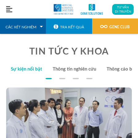
TƯ VẤN
DI TRUYỀN
GENE CLUB
CÁC XÉT NGHIỆM
TRA KẾT QUẢ
TIN TỨC Y KHOA
Sự kiện nổi bật
Thông tin nghiên cứu
Thông cáo báo 