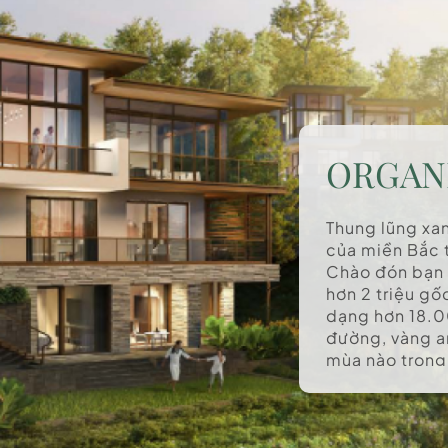
ORGAN
Thung lũng xan
của miền Bắc t
Chào đón bạn l
hơn 2 triệu gố
dạng hơn 18.0
đường, vàng a
mùa nào trong
dấu ấn riêng...