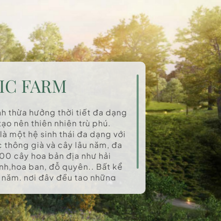
IC FARM
h thừa hưởng thời tiết đa dạng
ạo nên thiên nhiên trù phú.
à một hệ sinh thái đa dạng với
c thông già và cây lâu năm, đa
00 cây hoa bản địa như hải
nh,hoa ban, đỗ quyên.. Bất kể
 năm, nơi đây đều tạo những
.