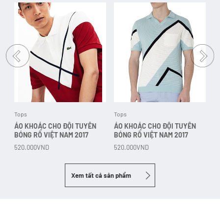
Tops
Tops
T
ÁO KHOÁC CHO ĐỘI TUYỂN
ÁO KHOÁC CHO ĐỘI TUYỂN
Á
BÓNG RỔ VIỆT NAM 2017
BÓNG RỔ VIỆT NAM 2017
B
ND
520.000VND
520.000VND
5
Xem tất cả sản phẩm