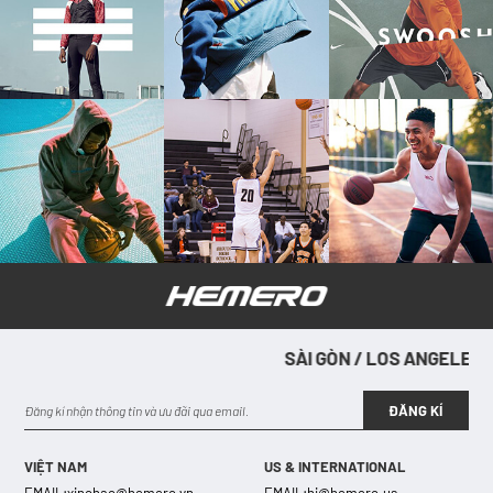
SÀI GÒN / LOS ANGELES / SÀI 
SÀ
ĐĂNG KÍ
VIỆT NAM
US & INTERNATIONAL