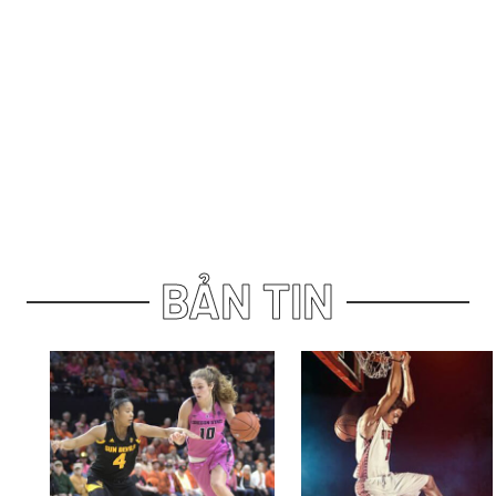
ĐỒNG PHỤC
Trang phục dành riêng cho đội của bạn
XEM THÊM
BẢN TIN