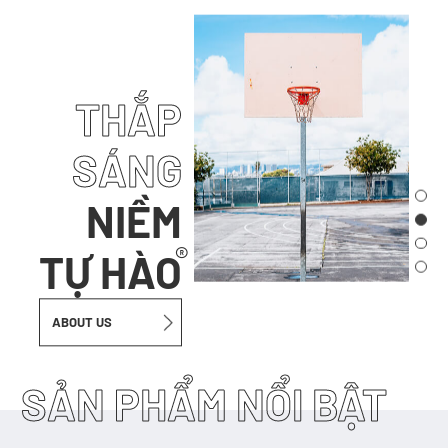
THẮP
SÁNG
NIỀM
®
TỰ HÀO
ABOUT US
SẢN PHẨM NỔI BẬT