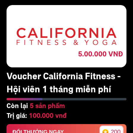
5.00.000
VNĐ
Voucher California Fitness -
Hội viên 1 tháng miễn phí
Còn lại
5 sản phẩm
Trị giá:
100.000 vnđ
200
ĐỔI THƯỞNG NGAY