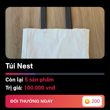
Túi Nest
Còn lại
5 sản phẩm
Trị giá:
100.000 vnđ
200
ĐỔI THƯỞNG NGAY