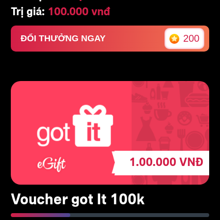
Trị giá:
100.000 vnđ
200
ĐỔI THƯỞNG NGAY
1.00.000
VNĐ
Voucher got It 100k