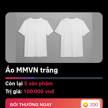
Áo MMVN trắng
Còn lại
5 sản phẩm
Trị giá:
100.000 vnđ
200
ĐỔI THƯỞNG NGAY