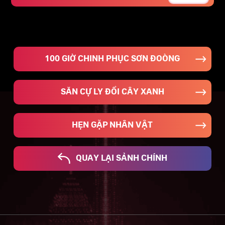
100 GIỜ CHINH PHỤC SƠN ĐOÒNG
SĂN CỰ LY ĐỔI CÂY XANH
HẸN GẶP NHÂN VẬT
QUAY LẠI SẢNH CHÍNH